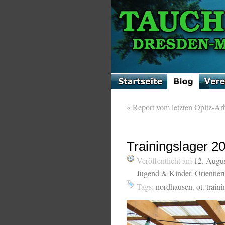
«
Report vom letzten Opitz-Arb
Trainingslager 2
Veröffentlicht am
12. Augu
Jugend & Kinder
,
Orientie
Tags:
nordhausen
,
ot
,
traini