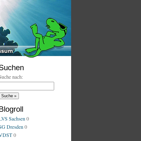
Suchen
Suche nach:
Blogroll
LVS Sachsen
0
SG Dresden
0
VDST
0