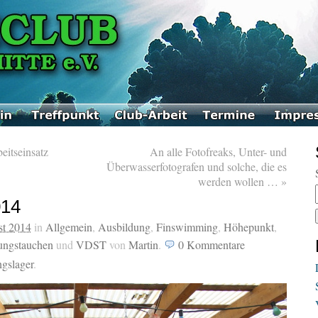
eitseinsatz
An alle Fotofreaks, Unter- und
Überwasserfotografen und solche, die es
werden wollen …
»
014
st 2014
in
Allgemein
,
Ausbildung
,
Finswimming
,
Höhepunkt
,
rungstauchen
und
VDST
von
Martin
.
0
Kommentare
ngslager
.