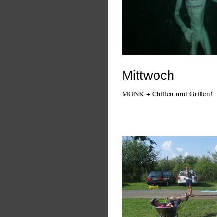
Mittwoch
MONK + Chillen und Grillen!