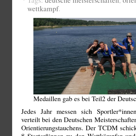
Tags:
deutsche meisterschaften
,
orie
wettkampf
.
Medaillen gab es bei Teil2 der Deuts
Jedes Jahr messen sich Sportler*inn
verteilt bei den Deutschen Meisterschaften
Orientierungstauchens. Der TCDM schickt
8 Starter*innen zu den Wettkämpfen und