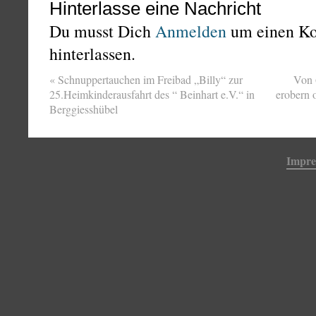
Hinterlasse eine Nachricht
Du musst Dich
Anmelden
um einen K
hinterlassen.
«
Schnuppertauchen im Freibad „Billy“ zur
Von 
25.Heimkinderausfahrt des “ Beinhart e.V.“ in
erobern 
Berggiesshübel
Impr