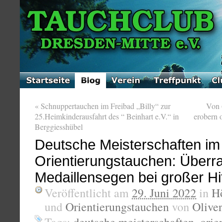
«
Schnuppertauchen im Freibad „Billy“ zur
Von 
25.Heimkinderausfahrt des “ Beinhart e.V.“ in
erobern 
Berggiesshübel
Deutsche Meisterschaften im
Orientierungstauchen: Überr
Medaillensegen bei großer Hi
Veröffentlicht am
29. Juni 2022
in
H
und
Orientierungstauchen
von
Oliver