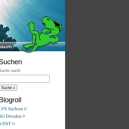
Suchen
Suche nach:
Blogroll
LVS Sachsen
0
SG Dresden
0
VDST
0