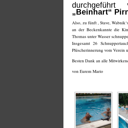
durchgefüh
„Beinhart“ Pirn
Also, zu fünft , Stave, Wabnik
an der Beckenkannte die Kin
Thomas unter Wasser schnuppe
Insgesamt 26 Schnuppertauc
Plüscherinnerung vom Verein u
Besten Dank an alle Mitwirken
von Eurem Mario