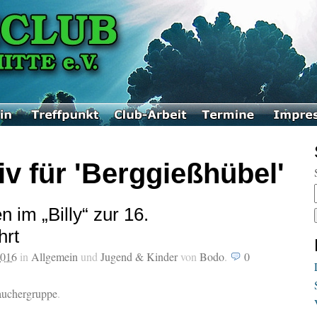
v für 'Berggießhübel'
 im „Billy“ zur 16.
hrt
2016
in
Allgemein
und
Jugend & Kinder
von
Bodo
.
0
tauchergruppe
.