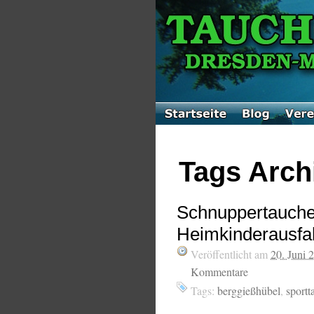
Tags Archi
Schnuppertauchen
Heimkinderausfa
Veröffentlicht am
20. Juni 
Kommentare
Tags:
berggießhübel
,
sport