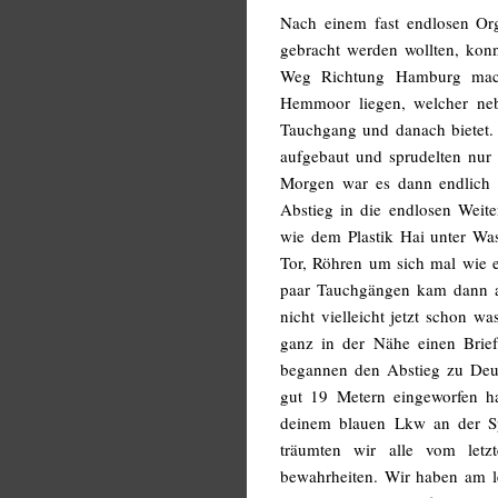
Nach einem fast endlosen Org
gebracht werden wollten, konn
Weg Richtung Hamburg mach
Hemmoor liegen, welcher neb
Tauchgang und danach bietet. 
aufgebaut und sprudelten nur
Morgen war es dann endlich 
Abstieg in die endlosen Weite
wie dem Plastik Hai unter Was
Tor, Röhren um sich mal wie e
paar Tauchgängen kam dann a
nicht vielleicht jetzt schon 
ganz in der Nähe einen Brief
begannen den Abstieg zu Deuts
gut 19 Metern eingeworfen ha
deinem blauen Lkw an der Sp
träumten wir alle vom let
bewahrheiten. Wir haben am l