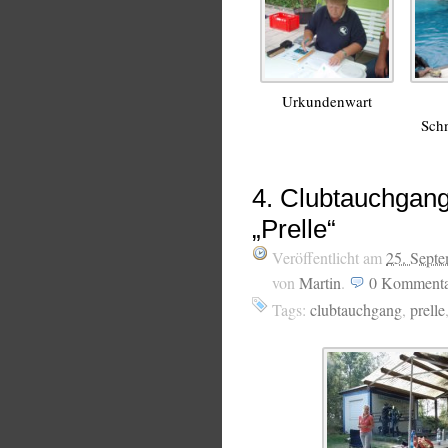
Urkundenwart
Sch
4. Clubtauchgang
„Prelle“
Veröffentlicht am
25. Sept
von
Martin
.
0
Kommenta
Tags:
clubtauchgang
,
prelle