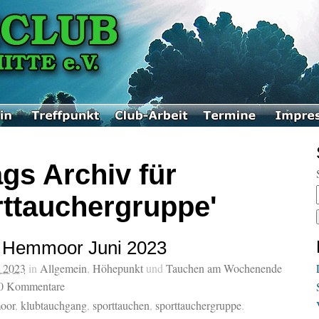
gs Archiv für
rttauchergruppe'
 Hemmoor Juni 2023
t 2023
in
Allgemein
,
Höhepunkt
und
Tauchen am Wochenende
0
Kommentare
oor
,
klubtauchgang
,
sporttauchen
,
sporttauchergruppe
.