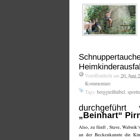
Schnuppertauchen
Heimkinderausfa
Veröffentlicht am
20. Juni 
Kommentare
Tags:
berggießhübel
,
sport
durchgefüh
„Beinhart“ Pirn
Also, zu fünft , Stave, Wabnik
an der Beckenkannte die Kin