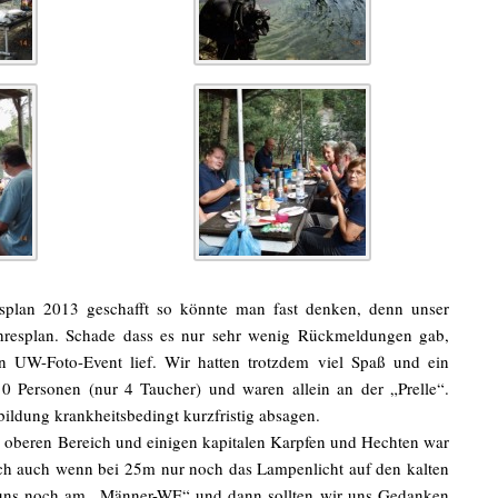
splan 2013 geschafft so könnte man fast denken, denn unser
ahresplan. Schade dass es nur sehr wenig Rückmeldungen gab,
in UW-Foto-Event lief. Wir hatten trotzdem viel Spaß und ein
0 Personen (nur 4 Taucher) und waren allein an der „Prelle“.
bildung krankheitsbedingt kurzfristig absagen.
m oberen Bereich und einigen kapitalen Karpfen und Hechten war
ch auch wenn bei 25m nur noch das Lampenlicht auf den kalten
wir uns noch am „Männer-WE“ und dann sollten wir uns Gedanken