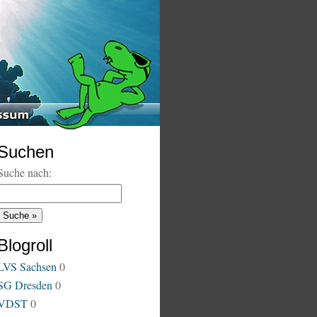
Suchen
Suche nach:
Blogroll
LVS Sachsen
0
SG Dresden
0
VDST
0