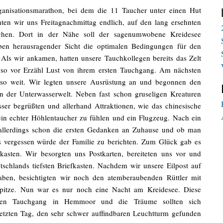
anisationsmarathon, bei dem die 11 Taucher unter einen Hut
ten wir uns Freitagnachmittag endlich, auf den lang ersehnten
en. Dort in der Nähe soll der sagenumwobene Kreidesee
en herausragender Sicht die optimalen Bedingungen für den
Als wir ankamen, hatten unsere Tauchkollegen bereits das Zelt
 so vor Erzähl Lust von ihrem ersten Tauchgang. Am nächsten
so weit. Wir legten unsere Ausrüstung an und begonnen den
n der Unterwasserwelt. Neben fast schon gruseligen Kreaturen
ser begrüßten und allerhand Attraktionen, wie das chinesische
in echter Höhlentaucher zu fühlen und ein Flugzeug. Nach ein
llerdings schon die ersten Gedanken an Zuhause und ob man
was vergessen würde der Familie zu berichten. Zum Glück gab es
kasten. Wir besorgten uns Postkarten, bereiteten uns vor und
chlands tiefsten Briefkasten. Nachdem wir unsere Eilpost auf
ben, besichtigten wir noch den atemberaubenden Rüttler mit
itze. Nun war es nur noch eine Nacht am Kreidesee. Diese
zten Tauchgang in Hemmoor und die Träume sollten sich
etzten Tag, den sehr schwer auffindbaren Leuchtturm gefunden