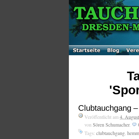
Ta
'Spo
Clubtauchgang –
Veröffentlicht am
4. Augus
von
Sören Schumacher
.
Tags:
clubtauchgang
,
hemm