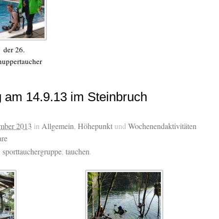
der 26.
nuppertaucher
 am 14.9.13 im Steinbruch
ember 2013
in
Allgemein
,
Höhepunkt
und
Wochenendaktivitäten
re
,
sporttauchergruppe
,
tauchen
.