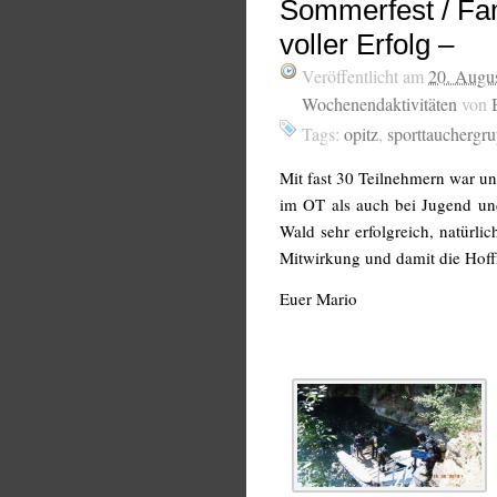
Sommerfest / Fa
voller Erfolg –
Veröffentlicht am
20. Augu
Wochenendaktivitäten
von
Tags:
opitz
,
sporttauchergr
Mit fast 30 Teilnehmern war u
im OT als auch bei Jugend un
Wald sehr erfolgreich, natürlic
Mitwirkung und damit die Hof
Euer Mario