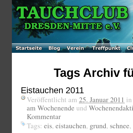
Tags Archiv fü
Eistauchen 2011
Veröffentlicht am
25. Januar 2011
i
am Wochenende
und
Wochenendakti
Kommentar
Tags:
eis
,
eistauchen
,
grund
,
schnee
,