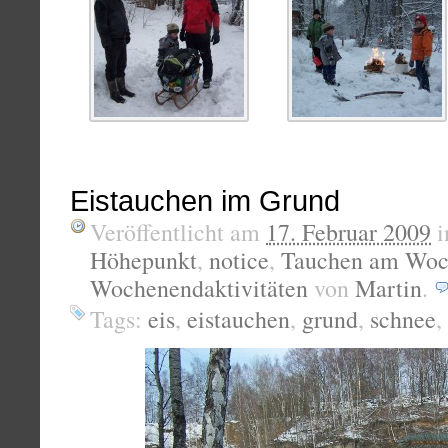
Eistauchen im Grund
Veröffentlicht am
17. Februar 2009
i
Höhepunkt
,
notice
,
Tauchen am Woc
Wochenendaktivitäten
von
Martin
.
Tags:
eis
,
eistauchen
,
grund
,
schnee
,