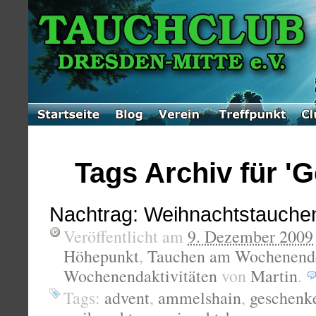
Tags Archiv für '
Nachtrag: Weihnachtstauche
Veröffentlicht am
9. Dezember 2009
Höhepunkt
,
Tauchen am Wochenend
Wochenendaktivitäten
von
Martin
.
Tags:
advent
,
ammelshain
,
geschenk