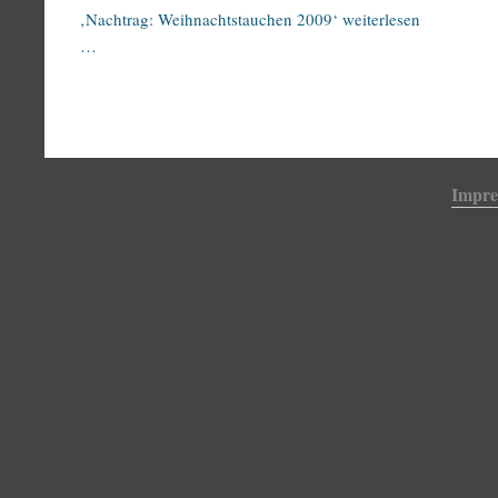
‚Nachtrag: Weihnachtstauchen 2009‘ weiterlesen
…
Impr