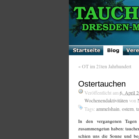
«
OT im 21ten Jahrhundert
Ostertauchen
Veröffentlicht am
6. April 
Wochenendaktivitäten
von
Tags:
ammelshain
,
ostern
,
t
In den vergangenen Tage
zusammengetan haben: tauchen,
schien uns die Sonne und beg