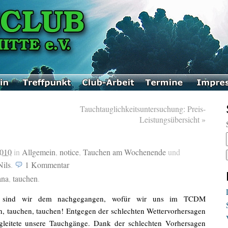
Tauchtauglichkeitsuntersuchung: Preis-
Leistungsübersicht
»
2010
in
Allgemein
,
notice
,
Tauchen am Wochenende
und
Nils
.
1
Kommentar
ana
,
tauchen
.
n sind wir dem nachgegangen, wofür wir uns im TCDM
 tauchen, tauchen! Entgegen der schlechten Wettervorhersagen
leitete unsere Tauchgänge. Dank der schlechten Vorhersagen