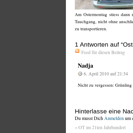
Am Ostermontag stiess dann n
Tauchgang, nicht ohne anschli
zu transportieren.
1
Antworten auf “Ost
Feed für diesen Beitrag
Nadja
6. April 2010 auf 21:34
Nicht zu vergessen: Grünling 
Hinterlasse eine Nac
Du musst Dich
Anmelden
um e
«
OT im 21ten Jahrhundert