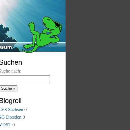
Suchen
Suche nach:
Blogroll
LVS Sachsen
0
SG Dresden
0
VDST
0