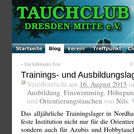
«
Ein kühlendes Fest
U
Trainings- und Ausbildungsla
Veröffentlicht am
16. August 2015
i
Ausbildung
,
Finswimming
,
Höhepun
und
Orientierungstauchen
von
Nils
.
Das alljährliche Trainingslager in Nordh
feste Institution nicht nur für die Orien
sondern auch für Azubis und Hobbytauch