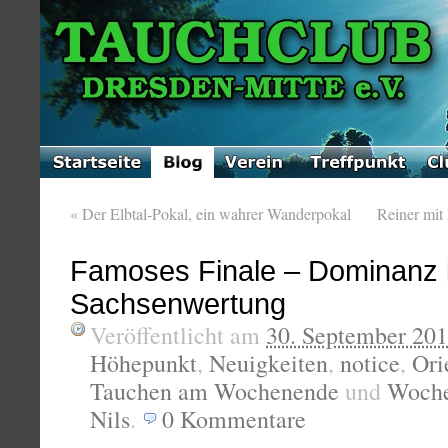
«
Der Elbtal-Pokal, ein wahrer Wanderpokal
Reiner mit
Famoses Finale – Dominanz 
Sachsenwertung
Veröffentlicht am
30. September 20
Höhepunkt
,
Neuigkeiten
,
notice
,
Ori
Tauchen am Wochenende
und
Woche
Nils
.
0
Kommentare