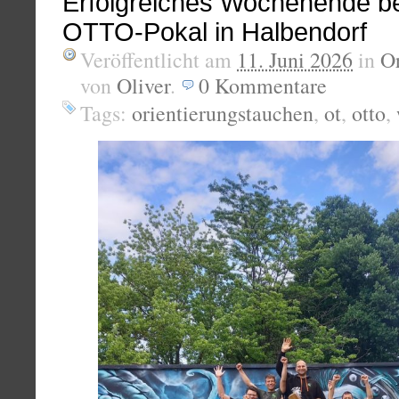
Erfolgreiches Wochenende b
OTTO-Pokal in Halbendorf
Veröffentlicht am
11. Juni 2026
in
Or
von
Oliver
.
0
Kommentare
Tags:
orientierungstauchen
,
ot
,
otto
,