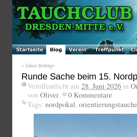
«
Ältere Beiträge
Runde Sache beim 15. Nordp
Veröffentlicht am
28. Juni 2026
in
Or
von
Oliver
.
0
Kommentare
Tags:
nordpokal
,
orientierungstauch