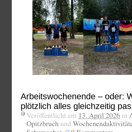
Arbeitswochenende – oder: 
plötzlich alles gleichzeitig pas
Veröffentlicht am
13. April 2026
in
Opitzbruch
und
Wochenendaktivität