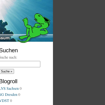
Suchen
Suche nach:
Blogroll
LVS Sachsen
0
SG Dresden
0
VDST
0