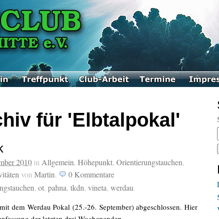
hiv für 'Elbtalpokal'
k
ember 2010
in
Allgemein
,
Höhepunkt
,
Orientierungstauchen
,
itäten
von
Martin
.
0
Kommentare
ungstauchen
,
ot
,
pahna
,
tkdn
,
vineta
,
werdau
.
l mit dem Werdau Pokal (25.-26. September) abgeschlossen. Hier
enfassung der letzten drei Wochenenden.