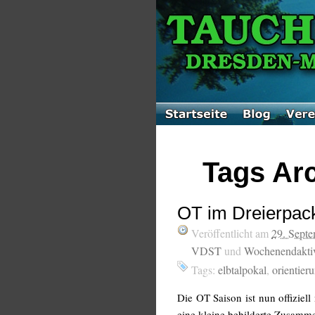
Tags Arc
OT im Dreierpac
Veröffentlicht am
29. Sept
VDST
und
Wochenendaktiv
Tags:
elbtalpokal
,
orientier
Die OT Saison ist nun offiziel
eine kleine bebilderte Zusamm