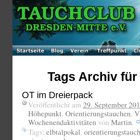
Tags Archiv für 
OT im Dreierpack
Veröffentlicht am
29. September 20
Höhepunkt
,
Orientierungstauchen
,
V
Wochenendaktivitäten
von
Martin
.
Tags:
elbtalpokal
,
orientierungstauc