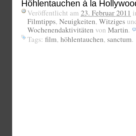
Höhlentauchen à la Hollywoo
Veröffentlicht am
23. Februar 2011
i
Filmtipps
,
Neuigkeiten
,
Witziges
un
Wochenendaktivitäten
von
Martin
.
Tags:
film
,
höhlentauchen
,
sanctum
.