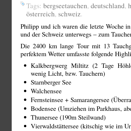
Tags:
bergseetauchen
,
deutschland
,
österreich
,
schweiz
.
Philipp und ich waren die letzte Woche i
und der Schweiz unterwegs – zum Tauchen
Die 2400 km lange Tour mit 13 Tauch
perfektem Wetter umfasste folgende Highli
Kalkbergwerg Miltitz (2 Tage Höhl
wenig Licht, bzw. Tauchern)
Starnberger See
Walchensee
Fernsteinsee + Samarangersee (Überra
Bodensee (Umziehen im Parkhaus, abe
Thunersee (190m Steilwand)
Vierwaldstättersee (kitschig wie im U