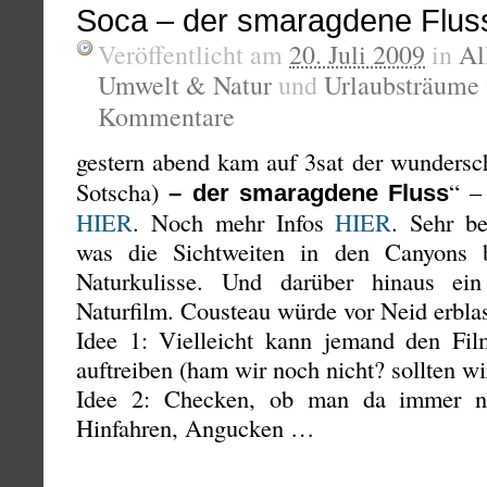
Soca – der smaragdene Flus
Veröffentlicht am
20. Juli 2009
in
Al
Umwelt & Natur
und
Urlaubsträume
Kommentare
gestern abend kam auf 3sat der wundersc
Sotscha)
“ –
– der smaragdene Fluss
HIER
. Noch mehr Infos
HIER
. Sehr be
was die Sichtweiten in den Canyons be
Naturkulisse. Und darüber hinaus ein
Naturfilm. Cousteau würde vor Neid erbla
Idee 1: Vielleicht kann jemand den Fil
auftreiben (ham wir noch nicht? sollten w
Idee 2: Checken, ob man da immer no
Hinfahren, Angucken …