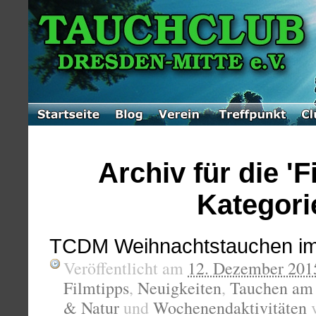
Archiv für die 'F
Kategori
TCDM Weihnachtstauchen i
Veröffentlicht am
12. Dezember 201
Filmtipps
,
Neuigkeiten
,
Tauchen am
& Natur
und
Wochenendaktivitäten