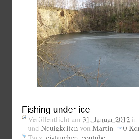
Fishing under ice
Veröffentlicht am
31. Januar 2012
i
und
Neuigkeiten
von
Martin
.
0
Ko
Tags:
eistauchen
,
youtube
.