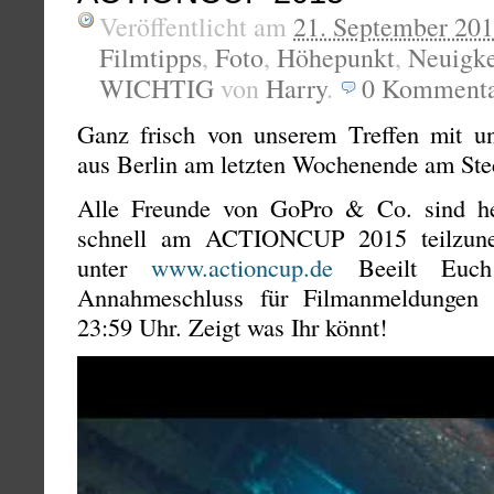
Veröffentlicht am
21. September 20
Filmtipps
,
Foto
,
Höhepunkt
,
Neuigke
WICHTIG
von
Harry
.
0
Kommenta
Ganz frisch von unserem Treffen mit u
aus Berlin am letzten Wochenende am Ste
Alle Freunde von GoPro & Co. sind her
schnell am ACTIONCUP 2015 teilzune
unter
www.actioncup.de
Beeilt Euch
Annahmeschluss für Filmanmeldungen 
23:59 Uhr. Zeigt was Ihr könnt!