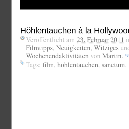
Höhlentauchen à la Hollywoo
Veröffentlicht am
23. Februar 2011
i
Filmtipps
,
Neuigkeiten
,
Witziges
un
Wochenendaktivitäten
von
Martin
.
Tags:
film
,
höhlentauchen
,
sanctum
.