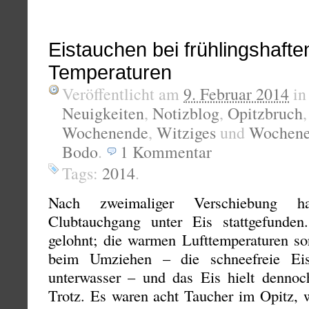
Eistauchen bei frühlingshafte
Temperaturen
Veröffentlicht am
9. Februar 2014
i
Neuigkeiten
,
Notizblog
,
Opitzbruch
Wochenende
,
Witziges
und
Wochene
Bodo
.
1
Kommentar
Tags:
2014
.
Nach zweimaliger Verschiebung 
Clubtauchgang unter Eis stattgefunde
gelohnt; die warmen Lufttemperaturen so
beim Umziehen – die schneefreie Eis
unterwasser – und das Eis hielt denno
Trotz. Es waren acht Taucher im Opitz, 