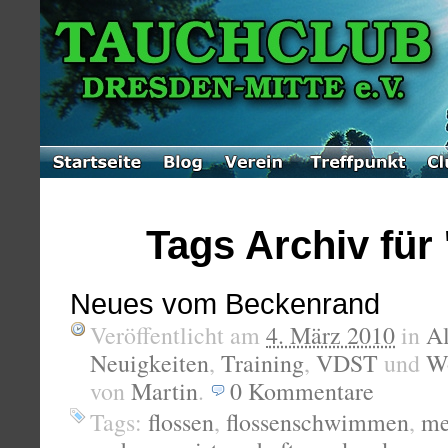
Tags Archiv für 
Neues vom Beckenrand
Veröffentlicht am
4. März 2010
in
A
Neuigkeiten
,
Training
,
VDST
und
Wo
von
Martin
.
0
Kommentare
Tags:
flossen
,
flossenschwimmen
,
me