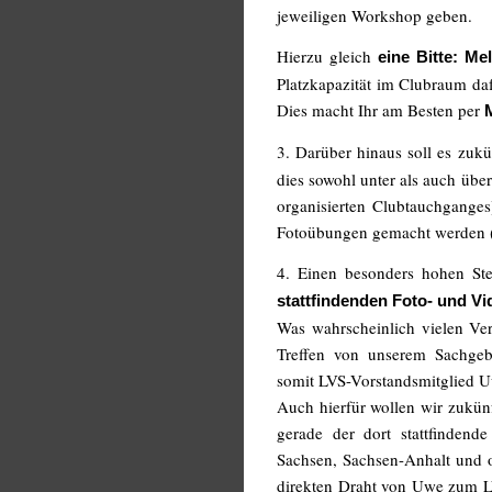
jeweiligen Workshop geben.
Hierzu gleich
eine Bitte:
Mel
Platzkapazität im Clubraum daf
Dies macht Ihr am Besten per
3. Darüber hinaus soll es zu
dies sowohl unter als auch übe
organisierten Clubtauchganges
Fotoübungen gemacht werden (k
4. Einen besonders hohen St
stattfindenden Foto- und V
Was wahrscheinlich vielen Vere
Treffen von unserem Sachgebi
somit LVS-Vorstandsmitglied 
Auch hierfür wollen wir zukün
gerade der dort stattfindend
Sachsen, Sachsen-Anhalt und o
direkten Draht von Uwe zum LVS