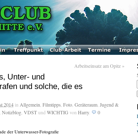
Arbeitseinsatz am Opitz
»
s, Unter- und
afen und solche, die es
…
st 2014
in
Allgemein
,
Filmtipps
,
Foto
,
Geräteraum
,
Jugend &
,
Notizblog
,
VDST
und
WICHTIG
von
Harry
.
0
nde der Unterwasser-Fotografie