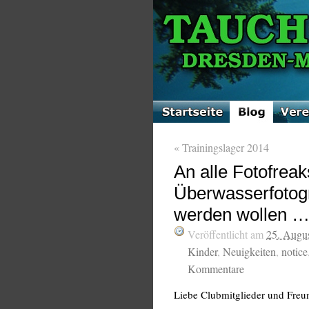
«
Trainingslager 2014
An alle Fotofreak
Überwasserfotogr
werden wollen 
Veröffentlicht am
25. Augu
Kinder
,
Neuigkeiten
,
notice
Kommentare
Liebe Clubmitglieder und Freu