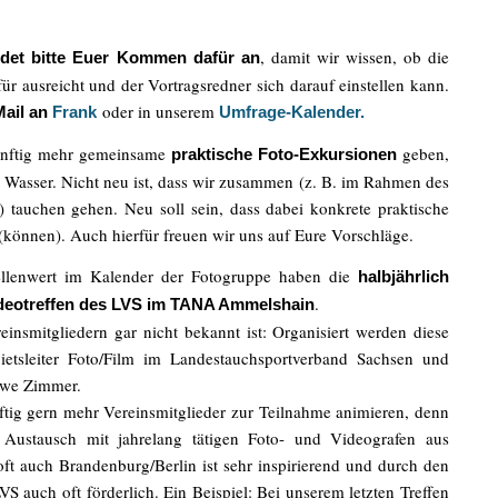
, damit wir wissen, ob die
det bitte Euer Kommen dafür an
ür ausreicht und der Vortragsredner sich darauf einstellen kann.
oder in unserem
Mail an
Frank
Umfrage-Kalender.
künftig mehr gemeinsame
geben,
praktische Foto-Exkursionen
r Wasser. Nicht neu ist, dass wir zusammen (z. B. im Rahmen des
) tauchen gehen. Neu soll sein, dass dabei konkrete praktische
önnen). Auch hierfür freuen wir uns auf Eure Vorschläge.
ellenwert im Kalender der Fotogruppe haben die
halbjährlich
.
ideotreffen des LVS im TANA Ammelshain
insmitgliedern gar nicht bekannt ist: Organisiert werden diese
etsleiter Foto/Film im Landestauchsportverband Sachsen und
Uwe Zimmer.
ftig gern mehr Vereinsmitglieder zur Teilnahme animieren, denn
e Austausch mit jahrelang tätigen Foto- und Videografen aus
ft auch Brandenburg/Berlin ist sehr inspirierend und durch den
 auch oft förderlich. Ein Beispiel: Bei unserem letzten Treffen