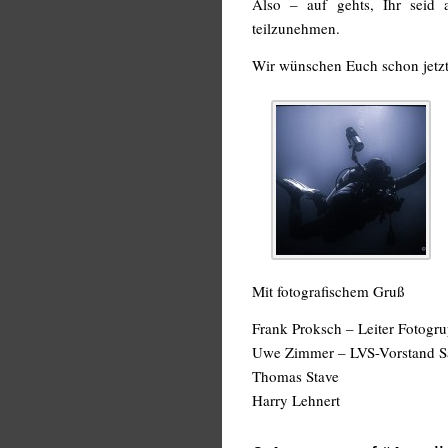
Also – auf gehts, Ihr seid 
teilzunehmen.
Wir wünschen Euch schon jetzt 
Mit fotografischem Gruß
Frank Proksch – Leiter Fotogr
Uwe Zimmer – LVS-Vorstand Sac
Thomas Stave
Harry Lehnert