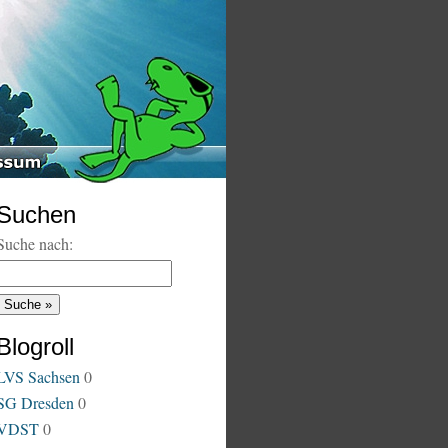
Suchen
Suche nach:
Blogroll
LVS Sachsen
0
SG Dresden
0
VDST
0