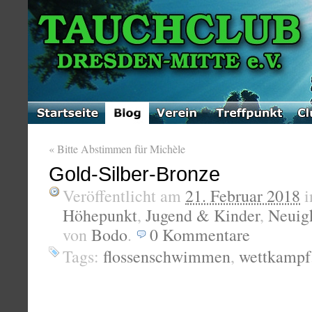
«
Bitte Abstimmen für Michèle
Gold-Silber-Bronze
Veröffentlicht am
21. Februar 2018
i
Höhepunkt
,
Jugend & Kinder
,
Neuig
von
Bodo
.
0
Kommentare
Tags:
flossenschwimmen
,
wettkampf