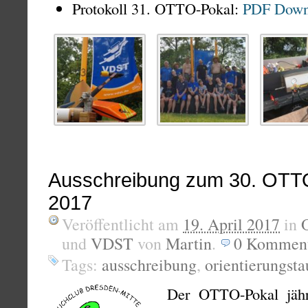
Protokoll 31. OTTO-Pokal:
PDF Dow
Ausschreibung zum 30. OTT
2017
Veröffentlicht am
19. April 2017
in
und
VDST
von
Martin
.
0
Komment
Tags:
ausschreibung
,
orientierungst
Der OTTO-Pokal jähr