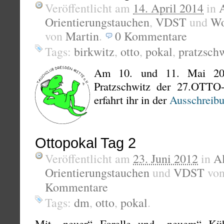
Veröffentlicht am
14. April 2014
in
Orientierungstauchen
,
VDST
und
Wo
von
Martin
.
0
Kommentare
Tags:
birkwitz
,
otto
,
pokal
,
pratzsch
Am 10. und 11. Mai 2014
Pratzschwitz der 27.OTTO-
erfahrt ihr in der
Ausschreib
Ottopokal Tag 2
Veröffentlicht am
23. Juni 2012
in
A
Orientierungstauchen
und
VDST
vo
Kommentare
Tags:
dm
,
otto
,
pokal
.
Mit „neuer“ Forelle und „neuem“ Kühl