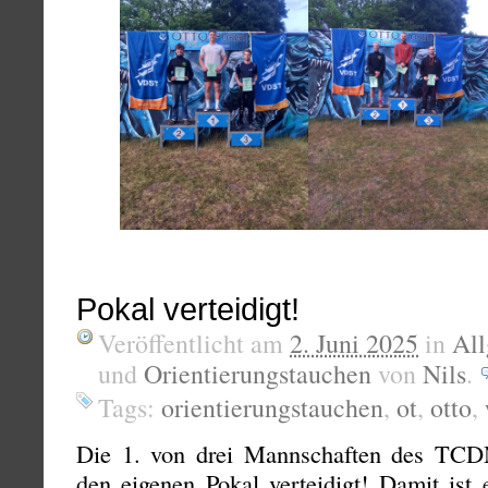
Pokal verteidigt!
Veröffentlicht am
2. Juni 2025
in
Al
und
Orientierungstauchen
von
Nils
.
Tags:
orientierungstauchen
,
ot
,
otto
,
Die 1. von drei Mannschaften des TCDM
den eigenen Pokal verteidigt! Damit ist 