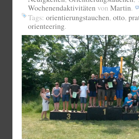
Wochenendaktivitäten
von
Martin
.
Tags:
orientierungstauchen
,
otto
,
pra
orienteering
.