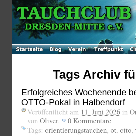
Tags Archiv für
Erfolgreiches Wochenende b
OTTO-Pokal in Halbendorf
Veröffentlicht am
11. Juni 2026
in
Or
von
Oliver
.
0
Kommentare
Tags:
orientierungstauchen
,
ot
,
otto
,