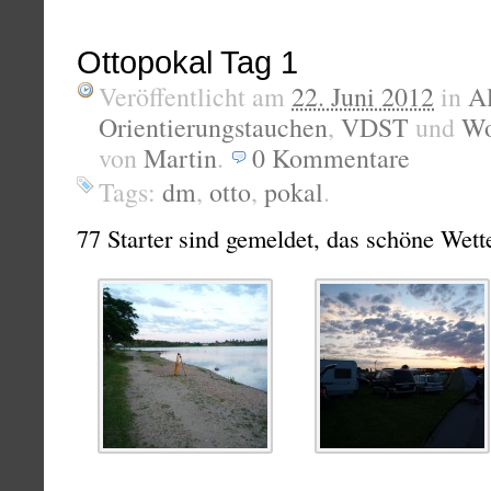
Ottopokal Tag 1
Veröffentlicht am
22. Juni 2012
in
A
Orientierungstauchen
,
VDST
und
Wo
von
Martin
.
0
Kommentare
Tags:
dm
,
otto
,
pokal
.
77 Starter sind gemeldet, das schöne Wette