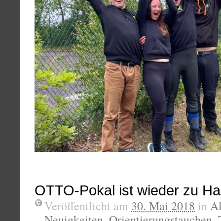
OTTO-Pokal ist wieder zu H
Veröffentlicht am
30. Mai 2018
in
A
Neuigkeiten
,
Orientierungstauchen
,