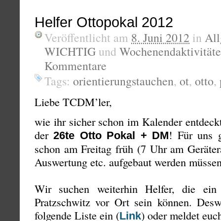
Helfer Ottopokal 2012
Veröffentlicht am
8. Juni 2012
in
Al
WICHTIG
und
Wochenendaktivität
Kommentare
Tags:
orientierungstauchen
,
ot
,
otto
,
Liebe TCDM’ler,
wie ihr sicher schon im Kalender entdeckt
der
! Für uns 
26te Otto Pokal + DM
schon am Freitag früh (7 Uhr am Geräter
Auswertung etc. aufgebaut werden müssen
Wir suchen weiterhin Helfer, die ei
Pratzschwitz vor Ort sein können. Deswe
folgende Liste ein (
) oder meldet euc
Link