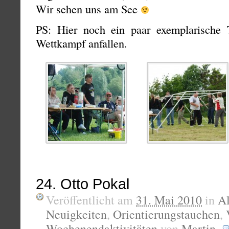
Wir sehen uns am See
PS: Hier noch ein paar exemplarische 
Wettkampf anfallen.
24. Otto Pokal
Veröffentlicht am
31. Mai 2010
in
A
Neuigkeiten
,
Orientierungstauchen
,
Wochenendaktivitäten
von
Martin
.